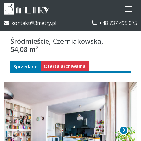
kontakt@3metry.pl
+48 737 495 075
Śródmieście, Czerniakowska,
2
54,08 m
Oferta archiwalna
Sprzedane